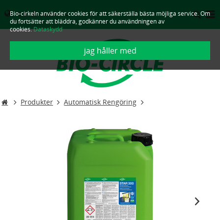
Bio-cirkeln använder cookies för att säkerställa bästa möjliga service. Om
SVERIGE - SVENSKA
du fortsätter att bläddra, godkänner du användningen av
cookies.
Dataskydd
jag håller med
Produkter
Automatisk Rengöring