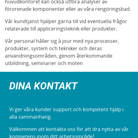
huvudkontoret kan också utföra analyser av
förorenade komponenter eller av våra rengöringsbad.
Vår kundtjänst hjälper gärna till vid eventuella frågor
relaterade till appliceringsteknik eller produkter.
Vår personal håller sig à jour med nya processer,
produkter, system och tekniker och deras
användningsområden, genom återkommande
utbildning, seminarier och möten
DINA KONTAKT
Vi ger våra kunder support och kompetent hjälp i
alla sammanhang.
Välkommen att kontakta oss för att dra nytta av vår
kompetens inom ditt arbetsområde!