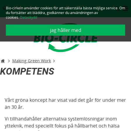
Bio-cirkeln använder cookies för att säkerställa bästa möjliga service. Om
SVERIGE - SVENSKA
du fortsätter att bläddra, godkänner du användningen av
cookies.
Dataskydd
jag håller med
Making Green Work
KOMPETENS
Vårt gröna koncept har visat vad det går för under mer
än 30 år.
Vi tillhandahåller alternativa systemlösningar inom
ytteknik, med speciellt fokus på hållbarhet och hälsa