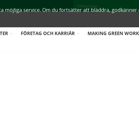
ästa möjliga service. Om du fortsätter att bläddra, godkänne
TER
FÖRETAG OCH KARRIÄR
MAKING GREEN WOR