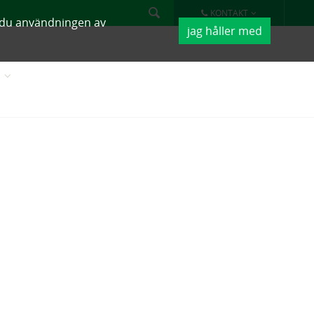
KONTAKT
r du användningen av
jag håller med
K