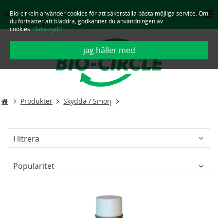
Bio-cirkeln använder cookies för att säkerställa bästa möjliga service. Om
SVERIGE - SVENSKA
du fortsätter att bläddra, godkänner du användningen av
cookies.
Dataskydd
jag håller med
Produkter
Skydda / Smörj
Filtrera
Popularitet