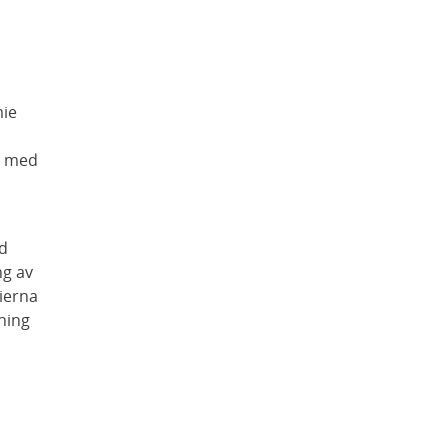
mie
s med
ed
ng av
ierna
aning