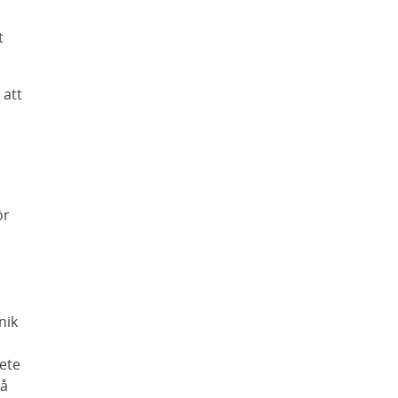
t
 att
ör
nik
bete
på