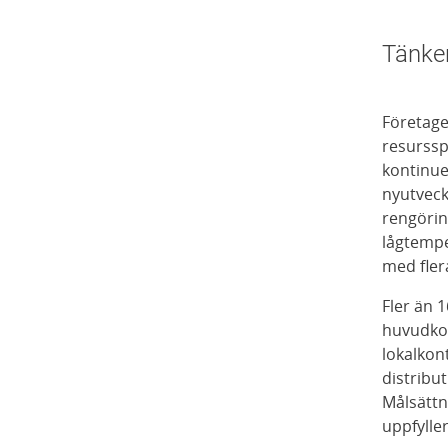
Tänker
Företage
resurss
kontinuer
nyutveck
rengörin
lågtempe
med fler
Fler än 
huvudkon
lokalkon
distribu
Målsättn
uppfylle