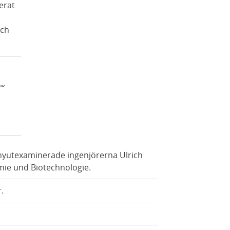
erat
och
"
nyutexaminerade ingenjörerna Ulrich
ie und Biotechnologie.
.