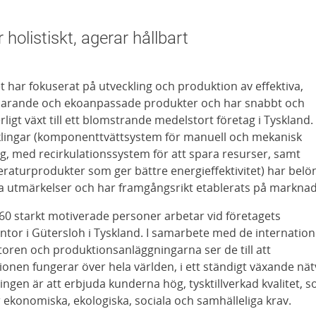
 holistiskt, agerar hållbart
t har fokuserat på utveckling och produktion av effektiva,
parande och ekoanpassade produkter och har snabbt och
ligt växt till ett blomstrande medelstort företag i Tyskland.
lingar (komponenttvättsystem för manuell och mekanisk
g, med recirkulationssystem för att spara resurser, samt
raturprodukter som ger bättre energieffektivitet) har belö
a utmärkelser och har framgångsrikt etablerats på markna
160 starkt motiverade personer arbetar vid företagets
tor i Gütersloh i Tyskland. I samarbete med de internation
toren och produktionsanläggningarna ser de till att
tionen fungerar över hela världen, i ett ständigt växande nät
ingen är att erbjuda kunderna hög, tysktillverkad kvalitet, 
r ekonomiska, ekologiska, sociala och samhälleliga krav.