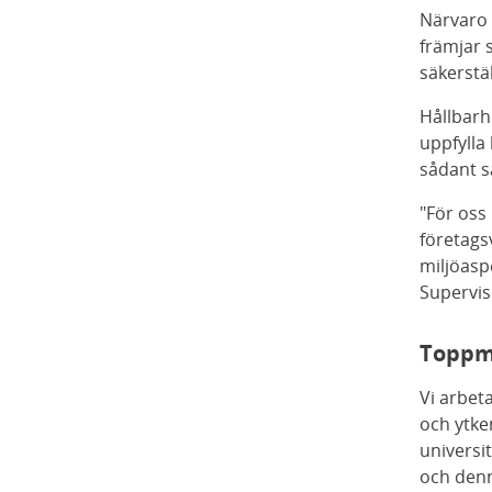
Närvaro 
främjar 
säkerstä
Hållbarh
uppfylla
sådant s
"För oss 
företags
miljöasp
Supervis
Toppm
Vi arbet
och ytke
universi
och denn