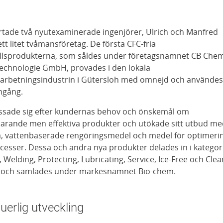
rtade två nyutexaminerade ingenjörer, Ulrich och Manfred
tt litet tvåmansföretag. De första CFC-fria
llsprodukterna, som såldes under företagsnamnet CB Che
echnologie GmbH, provades i den lokala
earbetningsindustrin i Gütersloh med omnejd och använde
amgång.
ssade sig efter kundernas behov och önskemål om
arande men effektiva produkter och utökade sitt utbud m
ia, vattenbaserade rengöringsmedel och medel för optimeri
cesser. Dessa och andra nya produkter delades in i kategor
, Welding, Protecting, Lubricating, Service, Ice-Free och Cle
 och samlades under märkesnamnet Bio-chem.
uerlig utveckling