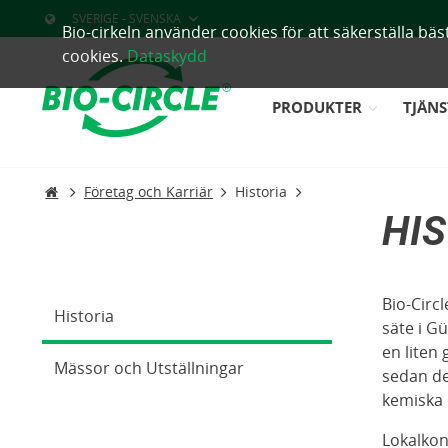
SVERIGE - SVENSKA
Bio-cirkeln använder cookies för att säkerställa b
cookies.
Dataskydd
PRODUKTER
TJÄNS
Företag och Karriär
Historia
HI
Bio-Circ
Historia
säte i G
en liten
Mässor och Utställningar
sedan de
kemiska 
Lokalkon