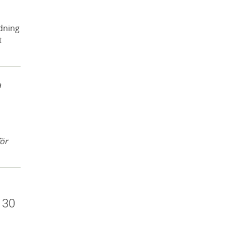
dning
t
a
för
 30