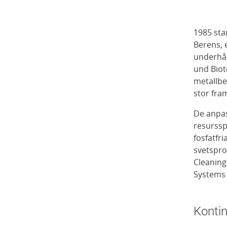
1985 sta
Berens, e
underhå
und Biot
metallb
stor fr
De anpa
resurssp
fosfatfr
svetspro
Cleaning
Systems
Kontin