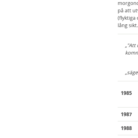
morgonda
på att u
(flyktig
lång sikt
"Att
komme
säge
1985
1987
1988