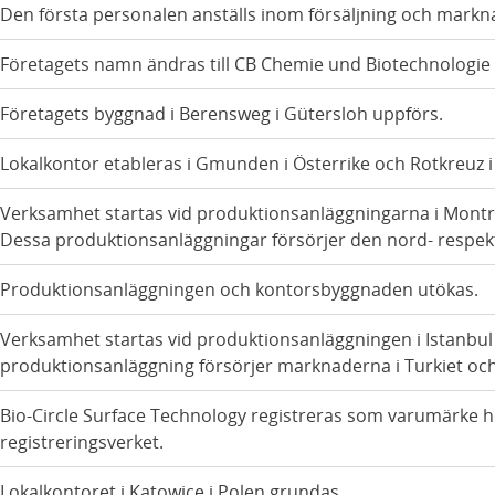
Den första personalen anställs inom försäljning och markn
Företagets namn ändras till CB Chemie und Biotechnologi
Företagets byggnad i Berensweg i Gütersloh uppförs.
Lokalkontor etableras i Gmunden i Österrike och Rotkreuz i
Verksamhet startas vid produktionsanläggningarna i Montrea
Dessa produktionsanläggningar försörjer den nord- respe
Produktionsanläggningen och kontorsbyggnaden utökas.
Verksamhet startas vid produktionsanläggningen i Istanbul 
produktionsanläggning försörjer marknaderna i Turkiet och
Bio-Circle Surface Technology registreras som varumärke h
registreringsverket.
Lokalkontoret i Katowice i Polen grundas.