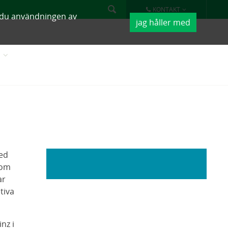
KONTAKT
r du användningen av
jag håller med
K
med
som
ar
tiva
nz i