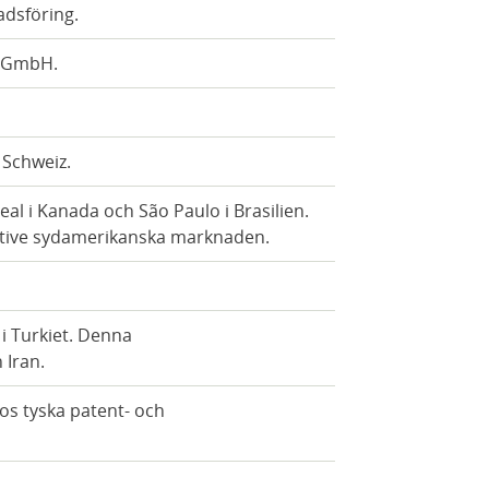
adsföring.
e GmbH.
 Schweiz.
l i Kanada och São Paulo i Brasilien.
ktive sydamerikanska marknaden.
i Turkiet. Denna
 Iran.
os tyska patent- och