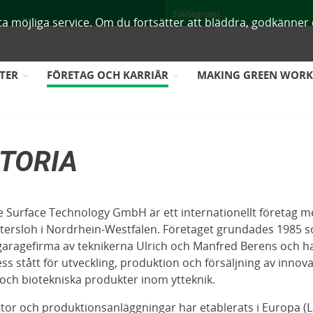
ästa möjliga service. Om du fortsätter att bläddra, godkänne
TER
FÖRETAG OCH KARRIÄR
MAKING GREEN WOR
STORIA
le Surface Technology GmbH är ett internationellt företag 
ütersloh i Nordrhein-Westfalen. Företaget grundades 1985 
 garagefirma av teknikerna Ulrich och Manfred Berens och h
ss stått för utveckling, produktion och försäljning av innova
och biotekniska produkter inom ytteknik.
tor och produktionsanläggningar har etablerats i Europa (Li