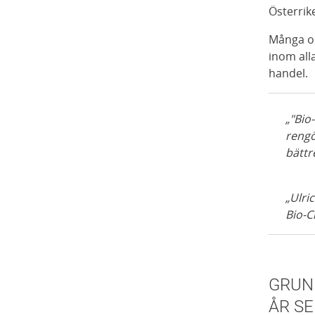
Österrik
Många ol
inom all
handel.
"Bio
rengö
bättr
Ulri
Bio-C
GRUN
ÅR S