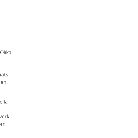
 Olika
nats
den.
ella
verk.
som