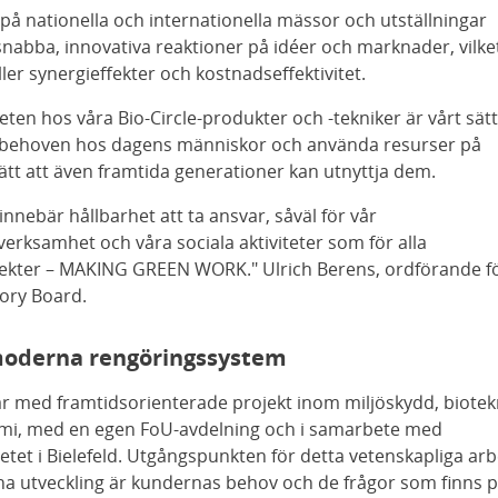
på nationella och internationella mässor och utställningar
snabba, innovativa reaktioner på idéer och marknader, vilke
ller synergieffekter och kostnadseffektivitet.
eten hos våra Bio-Circle-produkter och -tekniker är vårt sätt
 behoven hos dagens människor och använda resurser på
ätt att även framtida generationer kan utnyttja dem.
innebär hållbarhet att ta ansvar, såväl för vår
verksamhet och våra sociala aktiviteter som för alla
ekter – MAKING GREEN WORK." Ulrich Berens, ordförande f
ory Board.
oderna rengöringssystem
ar med framtidsorienterade projekt inom miljöskydd, biotek
mi, med en egen FoU-avdelning och i samarbete med
tetet i Bielefeld. Utgångspunkten för detta vetenskapliga ar
a utveckling är kundernas behov och de frågor som finns 