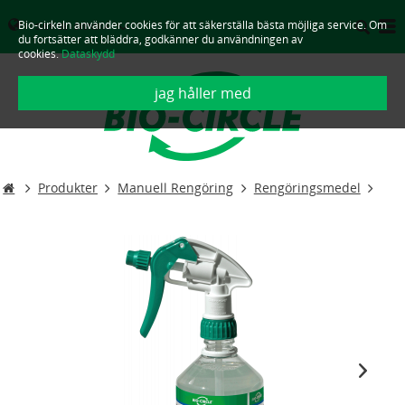
Bio-cirkeln använder cookies för att säkerställa bästa möjliga service. Om
SVERIGE - SVENSKA
du fortsätter att bläddra, godkänner du användningen av
cookies.
Dataskydd
jag håller med
Produkter
Manuell Rengöring
Rengöringsmedel