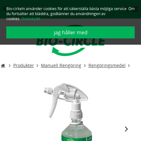
Bio-cirkeln använder cookies för att säkerställa bästa möjliga service. Om
SVERIGE - SVENSKA
du fortsätter att bläddra, godkänner du användningen av
cookies.
Dataskydd
jag håller med
Produkter
Manuell Rengöring
Rengöringsmedel