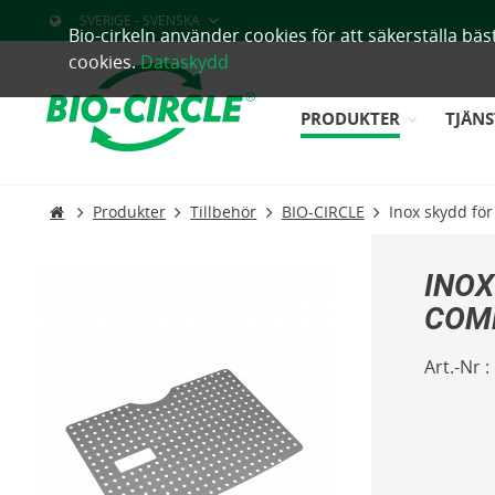
SVERIGE - SVENSKA
Bio-cirkeln använder cookies för att säkerställa b
cookies.
Dataskydd
PRODUKTER
TJÄNS
Produkter
Tillbehör
BIO-CIRCLE
Inox skydd fö
INOX
COM
Art.-Nr :