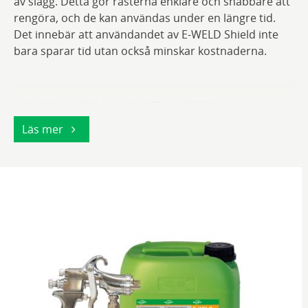
av slagg. Detta gör rasterna enklare och snabbare att
rengöra, och de kan användas under en längre tid.
Det innebär att användandet av E-WELD Shield inte
bara sparar tid utan också minskar kostnaderna.
MINSKA DINA KOSTNADER!
Läs mer
Plasma- och laserskärningssystemen är tillgängliga
under längre perioder eftersom rasterna inte
behöver
bytas så ofta och rengöringen tar mindre tid. Detta
innebär att systemen kan köras under längre tid och
högre
kvantiteter kan produceras. En minskning av
uppbyggnad av slagg kommer också att resultera
i en bättre utklippskvalitet, eftersom materialet ligger
platt på rasterna.