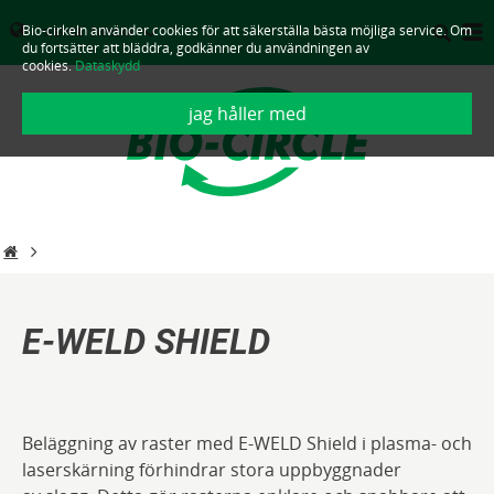
Bio-cirkeln använder cookies för att säkerställa bästa möjliga service. Om
SVERIGE - SVENSKA
du fortsätter att bläddra, godkänner du användningen av
cookies.
Dataskydd
jag håller med
E-WELD SHIELD
Beläggning av raster med E-WELD Shield i plasma- och
laserskärning förhindrar stora uppbyggnader