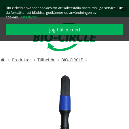
Bio-cirkeln använder cookies för att säkerställa bästa möjliga service. Om
SVERIGE - SVENSKA
du fortsätter att bläddra, godkänner du användningen av
cookies.
Dataskydd
jag håller med
Produkter
Tillbehör
BIO-CIRCLE